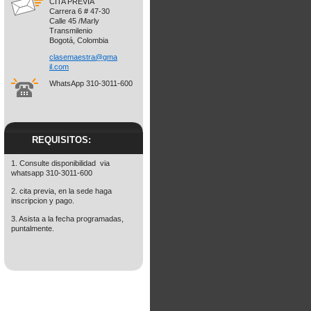
CITA PREVIA
Carrera 6 # 47-30
Calle 45 /Marly
Transmilenio
Bogotá, Colombia
clasemae
stra@gma
il.com
WhatsApp 310-3011-600
REQUISITOS:
1. Consulte disponibilidad via
whatsapp 310-3011-600
2. cita previa, en la sede haga
inscripcion y pago.
3. Asista a la fecha programadas,
puntalmente.